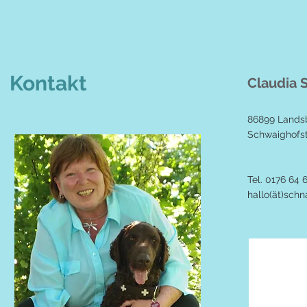
Kontakt
Claudia 
86899 Lands
Schwaighofst
Tel. 0176 64 
hallo(ät)sch